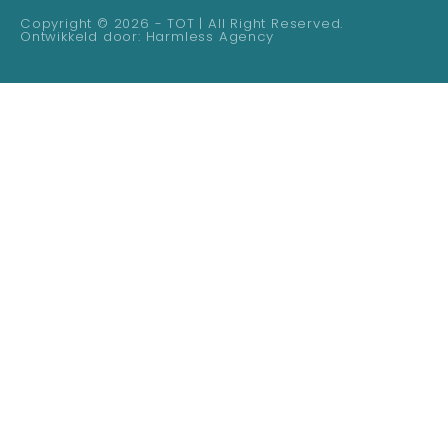
Copyright © 2026 - TOT | All Right Reserved.
Ontwikkeld door:
Harmless Agency